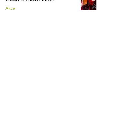
Akce
5. 12. 2021
Nový rozdružovač
balíků pro naše zvířátka
Farma
1. 12. 2021
Svatý Martin přijel na
Eden
Akce