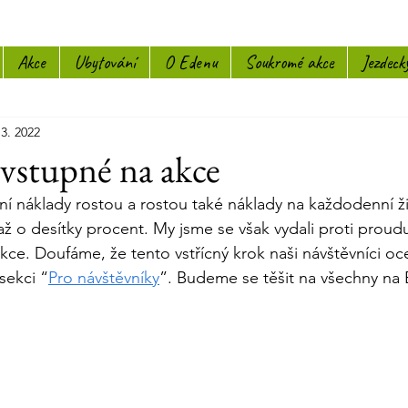
Akce
Ubytování
O Edenu
Soukromé akce
Jezdeck
 3. 2022
vstupné na akce
ijní náklady rostou a rostou také náklady na každodenní ž
ž o desítky procent. My jsme se však vydali proti proudu 
ce. Doufáme, že tento vstřícný krok naši návštěvníci oce
sekci “
Pro návštěvníky
”. Budeme se těšit na všechny na