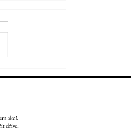
ustní karneval
em akcí.
ít dříve.