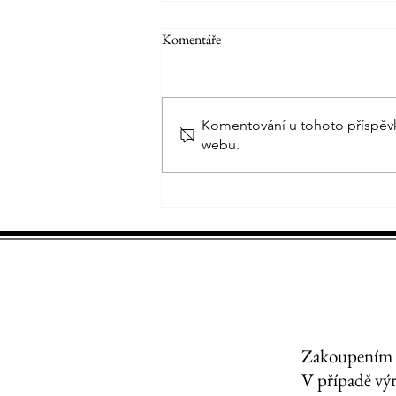
Komentáře
Komentování u tohoto příspěvku 
webu.
Čtyřdenní Velikonoce na Edenu
Zakoupením vs
V případě výr