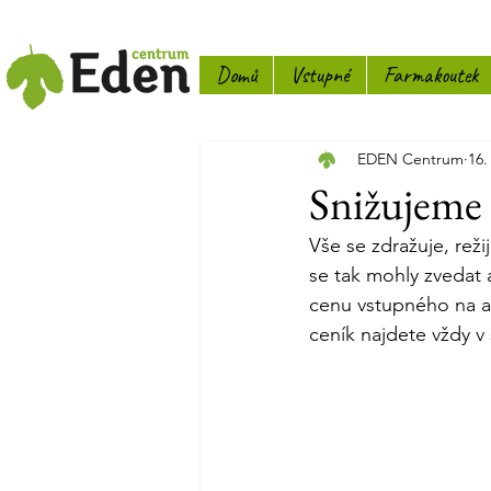
Domů
Vstupné
Farmakoutek
EDEN Centrum
16.
Snižujeme 
Vše se zdražuje, rež
se tak mohly zvedat a
cenu vstupného na ak
ceník najdete vždy v 