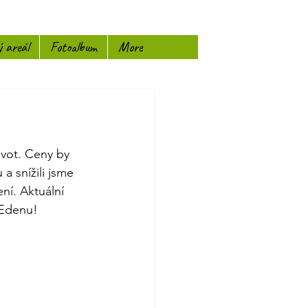
ý areál
Fotoalbum
More
ivot. Ceny by 
a snížili jsme 
ní. Aktuální 
 Edenu!