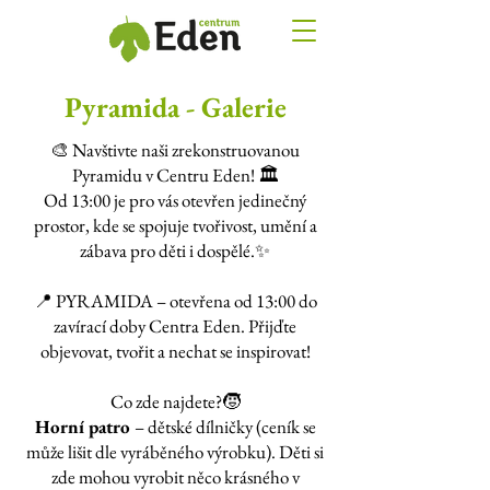
Pyramida - Galerie
🎨 Navštivte naši zrekonstruovanou
Pyramidu v Centru Eden! 🏛️
Od 13:00 je pro vás otevřen jedinečný
prostor, kde se spojuje tvořivost, umění a
zábava pro děti i dospělé.✨
📍 PYRAMIDA – otevřena od 13:00 do
zavírací doby Centra Eden. Přijďte
objevovat, tvořit a nechat se inspirovat!
Co zde najdete?🧒
Horní patro
– dětské dílničky (ceník se
může lišit dle vyráběného výrobku). Děti si
zde mohou vyrobit něco krásného v