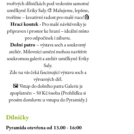
tvořivých dílničkách pod vedením samotné
umělkyně Eriky Saly.🎨 Malujeme, lepíme,
tvoříme – kreativní radost pro malé ruce!🗿
Hrací koutek -
Pro malé návštěvníky je
připraven i prostor ke hraní – ideální místo
pro odpočinek i zábavu.
Dolní patro
– výstava soch a soukromý
ateliér. Milovníci umění mohou navštívit
soukromou galerii a ateliér umělkyně Eriky
Saly.
Zde na vás čeká fascinující výstava soch a
výtvarných děl.
🖼️ Vstup do dolního patra Galerie je
zpoplatněn – 50 Kč/osoba (Prohlídku si
prosím domluvte u vstupu do Pyramidy.)
Dílničky
Pyramida otevřena od 13.00 - 16:00