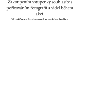
Zakoupením vstupenky souhlasíte s
pořizováním fotografií a videí během
akcí.
V případě výrazně nepříznivého
počasí si vyhrazujeme právo areál
uzavřít dříve.
Partneři projektu