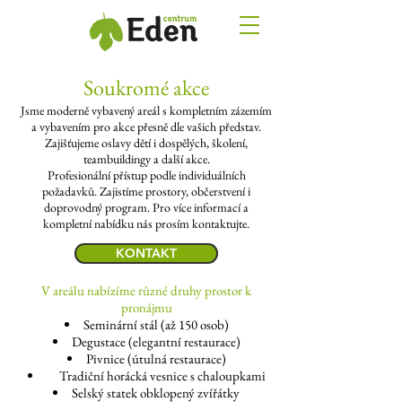
Soukromé akce
Jsme moderně vybavený areál s kompletním zázemím
a vybavením pro akce přesně dle vašich představ.
Zajišťujeme oslavy dětí i dospělých, školení,
teambuildingy a další akce.
Profesionální přístup podle individuálních
požadavků. Zajistíme prostory, občerstvení i
doprovodný program. Pro více informací a
kompletní nabídku nás prosím kontaktujte.
KONTAKT
V areálu nabízíme různé druhy prostor k
pronájmu
Seminární stál (až 150 osob)
Degustace (elegantní restaurace)
Pivnice (útulná restaurace)
Tradiční horácká vesnice s chaloupkami
Selský statek obklopený zvířátky