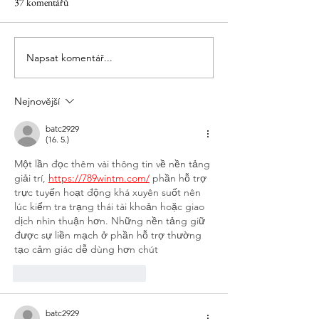
37 komentářů
Vítali jsme jaro
Snižujeme vstupné 
Napsat komentář...
Nejnovější
batc2929
(16. 5.)
Một lần đọc thêm vài thông tin về nền tảng 
giải trí, 
https://789wintm.com/
 phần hỗ trợ 
trực tuyến hoạt động khá xuyên suốt nên 
lúc kiểm tra trạng thái tài khoản hoặc giao 
dịch nhìn thuận hơn. Những nền tảng giữ 
được sự liền mạch ở phần hỗ trợ thường 
tạo cảm giác dễ dùng hơn chút
To se mi líbí
Reagovat
batc2929