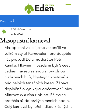
Příspěvek
EDEN Centrum
2. 3. 2022
Masopustní karneval
Masopustní veselí jsme zakončili ve 
velkém stylu! Karnevalem pro dospělé 
nás provedl DJ a moderátor Petr 
Kamlar. Hlavními hvězdami byli Sweet 
Ladies Travesti se svou show plnou 
hudebních hitů, blyštivých kostýmů a 
originálních tanečních kreací. Zábava 
doplněná o vynikající občerstvení, pivo 
Mittrowsky a vína z oblasti Pálavy se 
protáhla až do brzkých ranních hodin. 
Celý karneval byl přehlídkou krásných a 