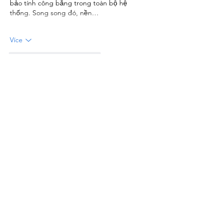
bảo tính công bằng trong toàn bộ hệ 
thống. Song song đó, nền…
Více
To se mi líbí
Reagovat
batc2929
(07. 4.)
Khi thử qua nhiều trò khác nhau, mình 
thường xem nhanh hướng dẫn để nắm 
cách chơi cơ bản. Tại mục 
hướng dẫn 
cm88
, mình thấy phần hướng dẫn trò chơi 
được sắp xếp theo từng nhóm như casino, 
slot hay bắn cá. Khi muốn tìm hiểu một trò 
cụ thể, mình có thể truy cập nhanh mà 
không mất thời gian tìm kiếm. Nội dung 
được viết theo hướng dễ hiểu nên không 
cần đọc quá nhiều vẫn nắm…