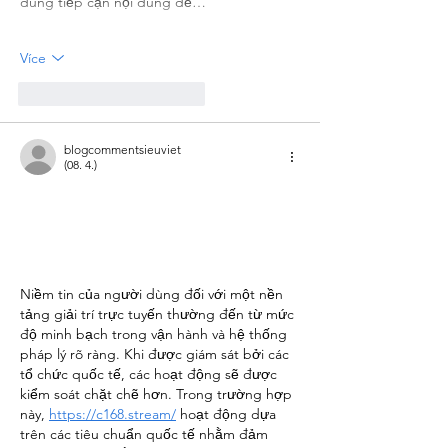
dùng tiếp cận nội dung dễ…
Více
To se mi líbí
Reagovat
blogcommentsieuviet
(08. 4.)
Niềm tin của người dùng đối với một nền 
tảng giải trí trực tuyến thường đến từ mức 
độ minh bạch trong vận hành và hệ thống 
pháp lý rõ ràng. Khi được giám sát bởi các 
tổ chức quốc tế, các hoạt động sẽ được 
kiểm soát chặt chẽ hơn. Trong trường hợp 
này, 
https://c168.stream/
 hoạt động dựa 
trên các tiêu chuẩn quốc tế nhằm đảm 