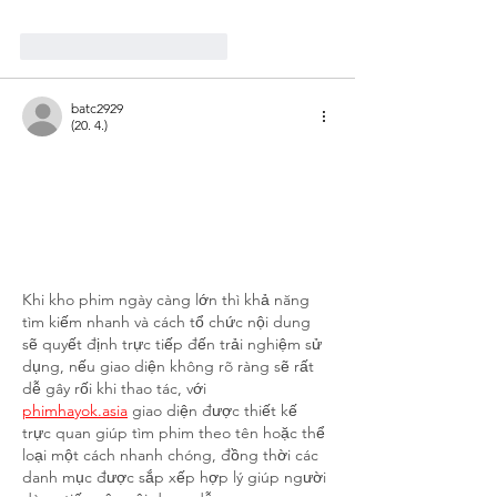
To se mi líbí
Reagovat
batc2929
(20. 4.)
Khi kho phim ngày càng lớn thì khả năng 
tìm kiếm nhanh và cách tổ chức nội dung 
sẽ quyết định trực tiếp đến trải nghiệm sử 
dụng, nếu giao diện không rõ ràng sẽ rất 
dễ gây rối khi thao tác, với 
phimhayok.asia
 giao diện được thiết kế 
trực quan giúp tìm phim theo tên hoặc thể 
loại một cách nhanh chóng, đồng thời các 
danh mục được sắp xếp hợp lý giúp người 