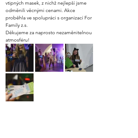
vtipných masek, z nichž nejlepší jsme 
odměnili věcnými cenami. Akce 
proběhla ve spolupráci s organizací For 
Family z.s.
Děkujeme za naprosto nezaměnitelnou 
atmosféru!