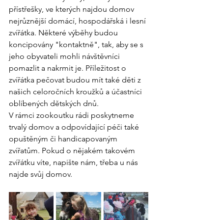
přístřešky, ve kterých najdou domov 
nejrůznější domácí, hospodářská i lesní 
zvířátka. Některé výběhy budou 
koncipovány "kontaktně", tak, aby se s 
jeho obyvateli mohli návštěvníci 
pomazlit a nakrmit je. Příležitost o 
zvířátka pečovat budou mít také děti z 
našich celoročních kroužků a účastníci 
oblíbených dětských dnů.
V rámci zookoutku rádi poskytneme 
trvalý domov a odpovídající péči také 
opuštěným či handicapovaným 
zvířatům. Pokud o nějakém takovém 
zvířátku víte, napište nám, třeba u nás 
najde svůj domov.