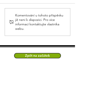
Školní programy na Edenu
Dětské kroužky (ne
Komentování u tohoto příspěvku
již není k dispozici. Pro více
informací kontaktujte vlastníka
webu.
Zpět na začátek
Zakoupením vstupenky souhlasíte s
pořizováním fotografií a videí během
akcí.
V případě výrazně nepříznivého
počasí si vyhrazujeme právo areál
uzavřít dříve.