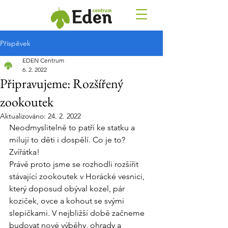
Příspěvek
EDEN Centrum
6. 2. 2022
Připravujeme: Rozšířený
zookoutek
Aktualizováno:
24. 2. 2022
Neodmyslitelně to patří ke statku a 
milují to děti i dospělí. Co je to? 
Zvířátka!
Právě proto jsme se rozhodli rozšířit 
stávající zookoutek v Horácké vesnici, 
který doposud obýval kozel, pár 
koziček, ovce a kohout se svými 
slepičkami. V nejbližší době začneme 
budovat nové výběhy, ohrady a 