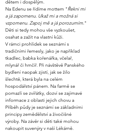
dětem i dospělým.
Na Edenu se řídíme mottem "
Řekni mi 
a já zapomenu. Ukaž mi a možná si 
vzpomenu. Zapoj mě a já porozumím
." 
Děti si tedy mohou vše vyzkoušet, 
osahat a zažít na vlastní kůži.
V rámci prohlídek se seznámí s 
tradičními řemesly, jako je například 
tkadlec, babka kořenářka, včelař, 
mlynář či hrnčíř. Při návštěvě Panského 
bydlení naopak zjistí, jak se žilo 
šlechtě, která byla na celém 
hospodářství pánem. Na farmě se 
pomazlí se zvířátky, dozví se zajímavé 
informace z oblasti jejich chovu a 
Příběh půdy je seznámí se základními 
principy zemědělství a živočišné 
výroby. Na závěr si děti také mohou 
nakoupit suvenýry v naší Lékárně. 