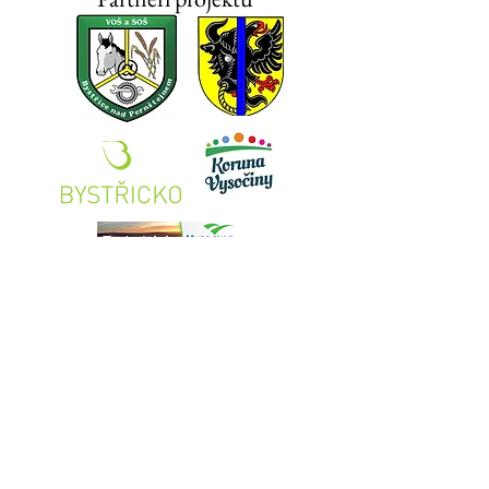
Tento projekt byl spolufinancován Evropskou unií