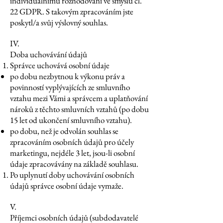
individuálnímu rozhodování ve smyslu čl.
22 GDPR. S takovým zpracováním jste
poskytl/a svůj výslovný souhlas.
IV.
Doba uchovávání údajů
Správce uchovává osobní údaje
po dobu nezbytnou k výkonu práv a
povinností vyplývajících ze smluvního
vztahu mezi Vámi a správcem a uplatňování
nároků z těchto smluvních vztahů (po dobu
15 let od ukončení smluvního vztahu).
po dobu, než je odvolán souhlas se
zpracováním osobních údajů pro účely
marketingu, nejdéle 3 let, jsou-li osobní
údaje zpracovávány na základě souhlasu.
Po uplynutí doby uchovávání osobních
údajů správce osobní údaje vymaže.
V.
Příjemci osobních údajů (subdodavatelé