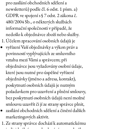
pro zasílání obchodních sdělení a
newsletterů) podle čl. 6 odst. 1 písm. a)
GDPR ve spojení s § 7 odst. 2 zákona č.
480/2004 Sb., o některých službách
informační společnosti v případě, že
nedošlo k objednávce zboží nebo služby.
Účelem zpracování osobních údajů je
vyřízení Vaší objednávky a výkon práv a
povinností vyplývajících ze smluvního
vztahu mezi Vámi a správcem; při
objednávce jsou vyžadovány osobní údaje,
které jsou nutné pro úspěšné vyřízení
objednávky (jméno a adresa, kontakt),
poskytnutí osobních údajů je nutným
požadavkem pro uzavření a plnění smlouvy,
bez poskytnutí osobních údajů není možné
smlouvu uzavřít či jí ze strany správce plnit,
zasílání obchodních sdělení a činění dalších
marketingových aktivit.
Ze strany správce dochází k automatickému