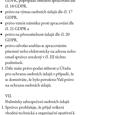
GDPR, popřípadě omezení zpracování dle
čl. 18 GDPR.
právo na výmaz osobních údajů dle čl. 17
GDPR.
právo vznést námitku proti zpracování dle
čl. 21 GDPR a
právo na přenositelnost údajů dle čl. 20
GDPR.
právo odvolat souhlas se zpracováním
písemně nebo elektronicky na adresu nebo
email správce uvedený v čl. III těchto
podmínek.
Dále máte právo podat stížnost u Úřadu
pro ochranu osobních údajů v případě, že
se domníváte, že bylo porušeno Vaší právo
na ochranu osobních údajů.
VII.
Podmínky zabezpečení osobních údajů
Správce prohlašuje, že přijal veškerá
vhodná technická a organizační opatření k