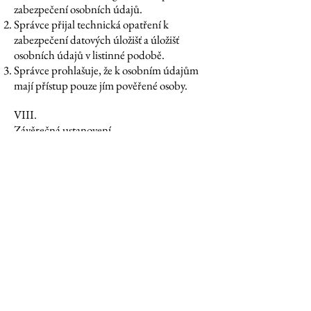
zabezpečení osobních údajů.
Správce přijal technická opatření k
zabezpečení datových úložišť a úložišť
osobních údajů v listinné podobě.
Správce prohlašuje, že k osobním údajům
mají přístup pouze jím pověřené osoby.
VIII.
Závěrečná ustanovení
Odesláním objednávky z internetového
objednávkového formuláře potvrzujete, že
jste seznámen/a s podmínkami ochrany
osobních údajů a že je v celém rozsahu
přijímáte.
S těmito podmínkami souhlasíte
zaškrtnutím souhlasu prostřednictvím
internetového formuláře. Zaškrtnutím
souhlasu potvrzujete, že jste seznámen/a s
podmínkami ochrany osobních údajů a že
je v celém rozsahu přijímáte.