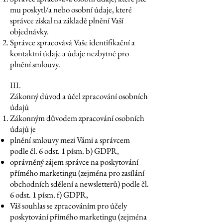
mu poskytl/a nebo osobní údaje, které
správce získal na základě plnění Vaší
objednávky.
Správce zpracovává Vaše identifikační a
kontaktní údaje a údaje nezbytné pro
plnění smlouvy.
III.
Zákonný důvod a účel zpracování osobních
údajů
Zákonným důvodem zpracování osobních
údajů je
plnění smlouvy mezi Vámi a správcem
podle čl. 6 odst. 1 písm. b) GDPR,
oprávněný zájem správce na poskytování
přímého marketingu (zejména pro zasílání
obchodních sdělení a newsletterů) podle čl.
6 odst. 1 písm. f) GDPR,
Váš souhlas se zpracováním pro účely
poskytování přímého marketingu (zejména