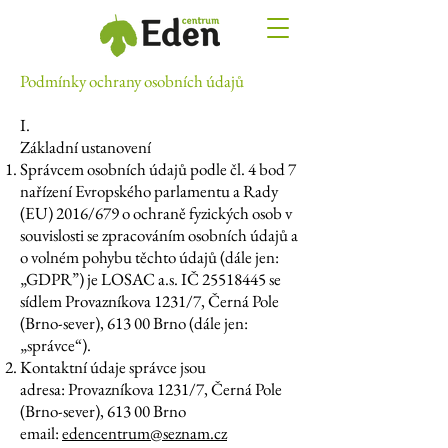
Podmínky ochrany osobních údajů
I.
Základní ustanovení
Správcem osobních údajů podle čl. 4 bod 7
nařízení Evropského parlamentu a Rady
(EU) 2016/679 o ochraně fyzických osob v
souvislosti se zpracováním osobních údajů a
o volném pohybu těchto údajů (dále jen:
„GDPR”) je LOSAC a.s. IČ
25518445
se
sídlem Provazníkova 1231/7, Černá Pole
(Brno-sever), 613 00 Brno (dále jen:
„správce“).
Kontaktní údaje správce jsou
adresa: Provazníkova 1231/7, Černá Pole
(Brno-sever), 613 00 Brno
email:
edencentrum@seznam.cz