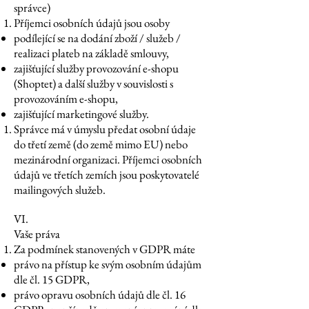
správce)
Příjemci osobních údajů jsou osoby
podílející se na dodání zboží / služeb /
realizaci plateb na základě smlouvy,
zajišťující služby provozování e-shopu
(Shoptet) a další služby v souvislosti s
provozováním e-shopu,
zajišťující marketingové služby.
Správce má v úmyslu předat osobní údaje
do třetí země (do země mimo EU) nebo
mezinárodní organizaci. Příjemci osobních
údajů ve třetích zemích jsou poskytovatelé
mailingových služeb.
VI.
Vaše práva
Za podmínek stanovených v GDPR máte
právo na přístup ke svým osobním údajům
dle čl. 15 GDPR,
právo opravu osobních údajů dle čl. 16