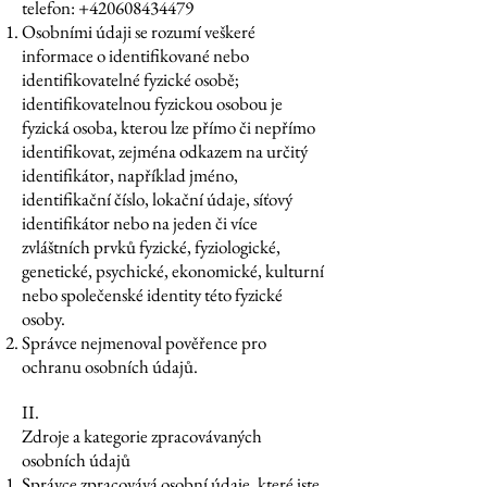
telefon:
+420608434479
Osobními údaji se rozumí veškeré
informace o identifikované nebo
identifikovatelné fyzické osobě;
identifikovatelnou fyzickou osobou je
fyzická osoba, kterou lze přímo či nepřímo
identifikovat, zejména odkazem na určitý
identifikátor, například jméno,
identifikační číslo, lokační údaje, síťový
identifikátor nebo na jeden či více
zvláštních prvků fyzické, fyziologické,
genetické, psychické, ekonomické, kulturní
nebo společenské identity této fyzické
osoby.
Správce nejmenoval pověřence pro
ochranu osobních údajů.
II.
Zdroje a kategorie zpracovávaných
osobních údajů
Správce zpracovává osobní údaje, které jste