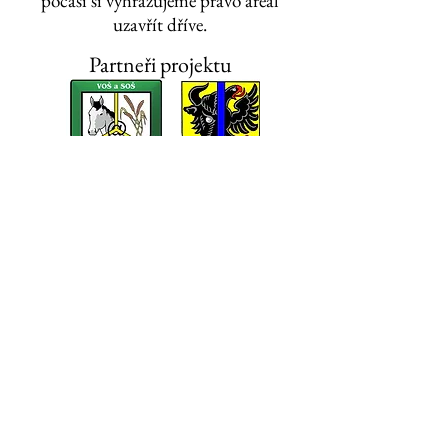
počasí si vyhrazujeme právo areál
uzavřít dříve.
Partneři projektu
Tento projekt byl spolufinancován Evropskou unií