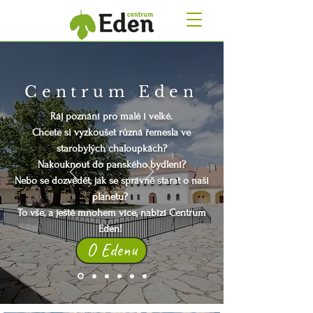
Centrum Eden
Ráj poznání pro malé i velké.
Chcete si vyzkoušet různá řemesla ve
starobylých chaloupkách?
Nakouknout do panského bydlení?
Nebo se dozvědět, jak se správně starat o naši
planetu?
To vše, a ještě mnohem více, nabízí Centrum
Eden!
O Edenu